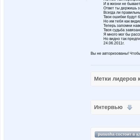
И в жизни не бывает
Ответ ты держишь з
Всегда ли правильн
Твои ошибки будут 
Но им тебя как види
Теперь запомни нав
Твоя судьба завязан
Я много мог бы расс
Но видно так предп
24.06.2011г.
Вы не авторизованы! Чтоб
Метки лидеров
Интервью
pususha состоит в
к