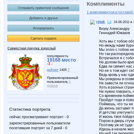
Комплименты
Отправить приватное сообщение
1 комплиментов в гостевой 
Добавить в друзья
rinuk
24.06.2011 в 
Игнорировать
Внуку Александру
Геннадий Южаков
Сделать подарок
Хоть мы с тобою об
Но между нами бурн
Совместная покупка: взрослый
Мы этого с тобою не
Но так распорядила
популярность:
Встречался я с тобо
19168 место
Не долгим было вре
-3 ↓
Едва ли свяжет нас 
рейтинг
1405
?
Но не о том идет се
Ведь кровь у нас одн
Привилегированный
Мы рождены в созве
пользователь
5
Не завести ли отно
уровня
Хоть в разных стра
Не нужно говорить, 
Со временем поймеш
Пройдут года и повз
Поймешь, что ты не 
Да жизнь заставит 
Статистика портрета:
И детство улетучитс
И жизнь твоя пойдет
сейчас просматривают портрет - 0
Порою в дверь стучи
зарегистрированные пользователи
Поэтому уж не суди 
посетившие портрет за 7 дней - 0
Идешь в начале жиз
На ней так перекрёс